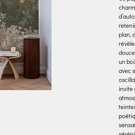
charme
d’auto
reteni
plan, 
révèle
douce,
un boi
avec s
oscilla
invite
atmos
teinte
poétiq
sensat
sérén