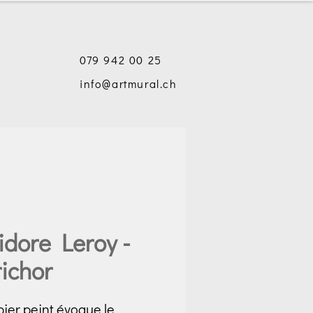
079 942 00 25
info@artmural.ch
idore Leroy -
richor
ier peint évoque le