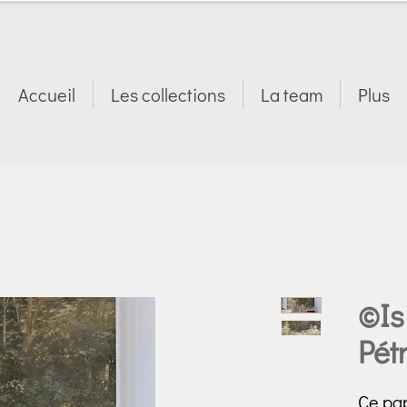
Accueil
Les collections
La team
Plus
©Is
Pét
Ce pap